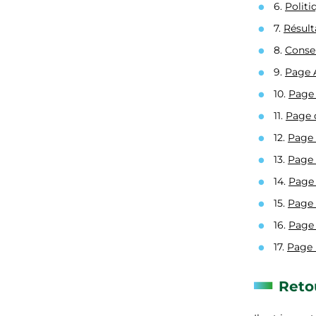
6.
Politi
7.
Résult
8.
Conse
9.
Page 
10.
Page 
11.
Page 
12.
Page 
13.
Page 
14.
Page 
15.
Page 
16.
Page 
17.
Page 
Reto