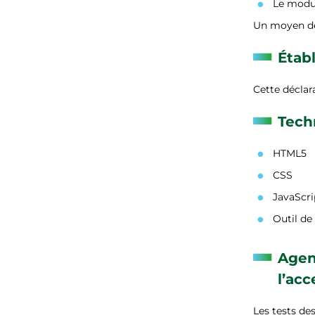
Le modul
Un moyen de
Établ
Cette déclar
Techn
HTML5
CSS
JavaScri
Outil de
Agent
l’acc
Les tests de