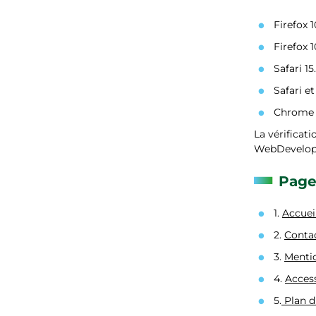
Firefox 1
Firefox 1
Safari 15
Safari et
Chrome 1
La vérificati
WebDeveloper
Pages
1.
Accuei
2.
Conta
3.
Mentio
4.
Access
5.
Plan d