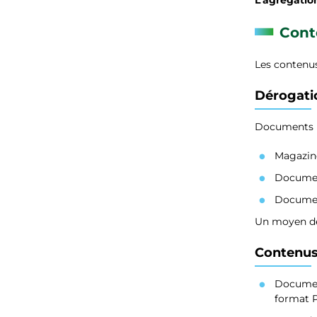
Cont
Les contenus
Dérogati
Documents P
Magazin
Document
Document
Un moyen de
Contenus 
Document
format P