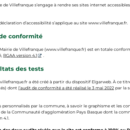
e Villefranque s’engage à rendre ses sites internet accessibles c
éclaration d’accessibilité s’applique au site www.villefranque.fr.
 de conformité
 Mairie de Villefranque (www.villefranque.fr) est en totale confor
é,
RGAA version 4.1
.
ltats des tests
villefranque.fr a été créé à partir du dispositif Elgarweb. À ce t
tés) dont
l’audit de conformité a été réalisé le 3 mai 2022
par la 
 personnalisés par la commune, à savoir le graphisme et les con
té de la Communauté d'agglomération Pays Basque dont la commu
 4.1.
n des deux audits révèle que le site est conforme à 100% au R