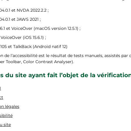
04.0.1 et NVDA 2022.2.2 ;
04.0.1 et JAWS 2021 ;
.6.1 et VoiceOver (macOS version 12.5.1) ;
 VoiceOver (iOS 15.6.1) ;
05 et TalkBack (Android natif 12)
on de l’accessibilité est le résultat de tests manuels, assistés pa
 Toolbar, Color Contrast Analyser).
 du site ayant fait l’objet de la vérificati
l
ct
n légales
ibilité
u site