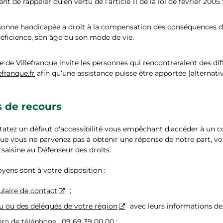
ant de rappeler qu’en vertu de l’article 11 de la loi de février 2005 
sonne handicapée a droit à la compensation des conséquences de 
déficience, son âge ou son mode de vie.
e Villefranque invite les personnes qui rencontreraient des diffi
efranque.fr
afin qu’une assistance puisse être apportée (alternat
s de recours
tatez un défaut d'accessibilité vous empêchant d'accéder à un c
que vous ne parvenez pas à obtenir une réponse de notre part, vo
aisine au Défenseur des droits.
yens sont à votre disposition :
laire de contact
;
du ou des délégués de votre région
avec leurs informations de 
o de téléphone : 09 69 39 00 00 ;