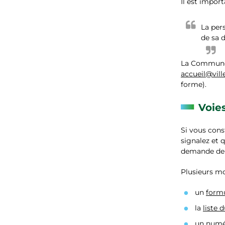
Il est import
La per
de sa 
La Commune d
accueil@vill
forme).
Voie
Si vous cons
signalez et 
demande de s
Plusieurs mo
un
formu
la
liste 
un numér