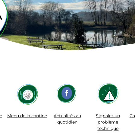
A
e
Menu de la cantine
Actualités au
Signaler un
Ca
quotidien
problème
technique