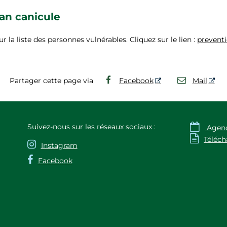
lan canicule
ur la liste des personnes vulnérables. Cliquez sur le lien :
preventi
Partager cette page via
Facebook
Mail

Suivez-nous sur les réseaux sociaux :
Agen

Téléc

Instagram

Facebook