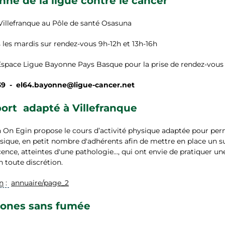
nne de la ligue contre le cancer
illefranque au Pôle de santé Osasuna
les mardis sur rendez-vous 9h-12h et 13h-16h
Espace Ligue Bayonne Pays Basque pour la prise de rendez-vous
 39 - el64.bayonne@ligue-cancer.net
port adapté à Villefranque
on On Egin
propose le cours d’activité physique adaptée pour perm
sique, e
n petit nombre d'adhérents afin de mettre en place un su
ence, atteintes d'une pathologie..., qui ont envie de pratiquer 
en toute discrétion.
n
:
annuaire/page_2
zones sans fumée