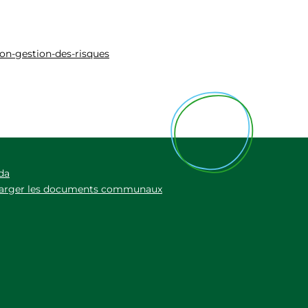
on-gestion-des-risques
da
harger les documents communaux