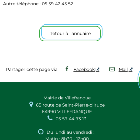
Autre téléphone : 05 59 42 45 52
Retour à l'annuaire
Partager cette page via
Facebook
Mail
Mairie de Villefranque

65 route de Saint-Pierre-d'Irube
64990 VILLEFRANQUE

05 59 44 93 13

Du lundi au vendredi :
Matin : 8h30 - 12h00